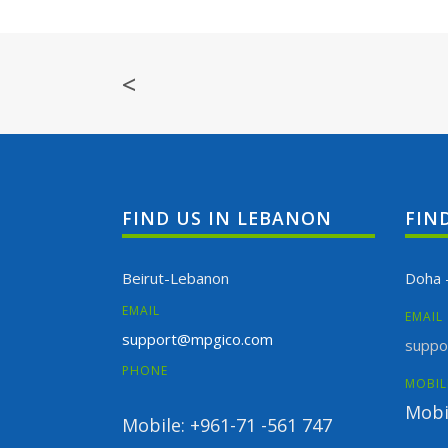
<
FIND US IN LEBANON
FIN
Beirut-Lebanon
Doha 
EMAIL
EMAIL
support@mpgico.com
suppo
PHONE
MOBIL
Mobi
Mobile: +961-71 -561 747