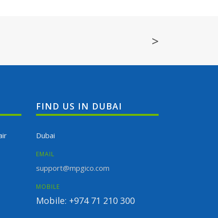
>
FIND US IN DUBAI
ir
Dubai
EMAIL
support@mpgico.com
MOBILE
Mobile: +974 71 210 300