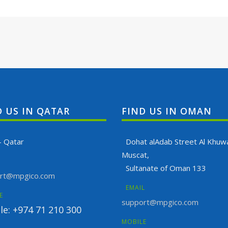
D US IN QATAR
FIND US IN OMAN
- Qatar
Dohat alAdab Street Al Khuwa
Muscat,
Sultanate of Oman 133
rt@mpgico.com
EMAIL
E
support@mpgico.com
le: +974 71 210 300
MOBILE